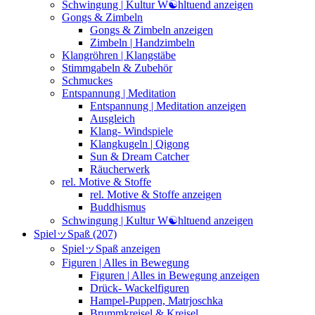
Schwingung | Kultur W☯︎hltuend anzeigen
Gongs & Zimbeln
Gongs & Zimbeln anzeigen
Zimbeln | Handzimbeln
Klangröhren | Klangstäbe
Stimmgabeln & Zubehör
Schmuckes
Entspannung | Meditation
Entspannung | Meditation anzeigen
Ausgleich
Klang- Windspiele
Klangkugeln | Qigong
Sun & Dream Catcher
Räucherwerk
rel. Motive & Stoffe
rel. Motive & Stoffe anzeigen
Buddhismus
Schwingung | Kultur W☯︎hltuend anzeigen
SpielッSpaß (207)
SpielッSpaß anzeigen
Figuren | Alles in Bewegung
Figuren | Alles in Bewegung anzeigen
Drück- Wackelfiguren
Hampel-Puppen, Matrjoschka
Brummkreisel & Kreisel