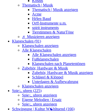
Koshis
Thematisch | Musik
Thematisch | Musik anzeigen
Acme
Hélen Baud
Orff-Instrumente u.m.
spirit instruments
Tierstimmen & NaturTöne
♬ Musizieren anzeigen
Klangschalen (91)
Klangschalen anzeigen
Alle Klangschalen
Alle Klangschalen anzeigen
Fußklangschalen
Klangschalen nach Planetentönen
Zubehör, Hardware & Musik
Zubehör, Hardware & Musik anzeigen
Schlägel & Klöppel
Unterlagen & Aufbewahrung
Klangschalen anzeigen
Spie∟uhren (225)
Spie∟uhren anzeigen
Eigene Melodien | Ersatz
Spie∟uhren anzeigen
Schwingung | Kultur W☯︎hltuend (166)