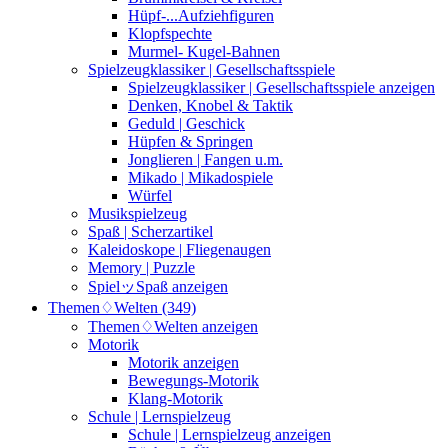
Hüpf-...Aufziehfiguren
Klopfspechte
Murmel- Kugel-Bahnen
Spielzeugklassiker | Gesellschaftsspiele
Spielzeugklassiker | Gesellschaftsspiele anzeigen
Denken, Knobel & Taktik
Geduld | Geschick
Hüpfen & Springen
Jonglieren | Fangen u.m.
Mikado | Mikadospiele
Würfel
Musikspielzeug
Spaß | Scherzartikel
Kaleidoskope | Fliegenaugen
Memory | Puzzle
SpielッSpaß anzeigen
Themen♢Welten (349)
Themen♢Welten anzeigen
Motorik
Motorik anzeigen
Bewegungs-Motorik
Klang-Motorik
Schule | Lernspielzeug
Schule | Lernspielzeug anzeigen