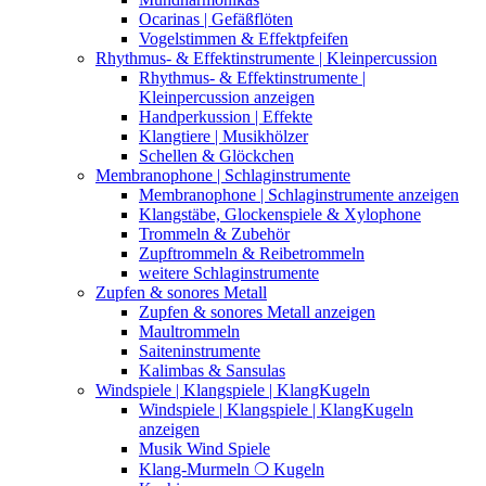
Ocarinas | Gefäßflöten
Vogelstimmen & Effektpfeifen
Rhythmus- & Effektinstrumente | Kleinpercussion
Rhythmus- & Effektinstrumente |
Kleinpercussion anzeigen
Handperkussion | Effekte
Klangtiere | Musikhölzer
Schellen & Glöckchen
Membranophone | Schlaginstrumente
Membranophone | Schlaginstrumente anzeigen
Klangstäbe, Glockenspiele & Xylophone
Trommeln & Zubehör
Zupftrommeln & Reibetrommeln
weitere Schlaginstrumente
Zupfen & sonores Metall
Zupfen & sonores Metall anzeigen
Maultrommeln
Saiteninstrumente
Kalimbas & Sansulas
Windspiele | Klangspiele | KlangKugeln
Windspiele | Klangspiele | KlangKugeln
anzeigen
Musik Wind Spiele
Klang-Murmeln ❍ Kugeln