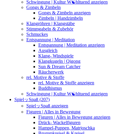
Schwingung | Kultur W☯︎hltuend anzeigen
Gongs & Zimbeln
Gongs & Zimbeln anzeigen
Zimbeln | Handzimbeln
Klangröhren | Klangstäbe
Stimmgabeln & Zubehör
Schmuckes
Entspannung | Meditation
Entspannung | Meditation anzeigen
Ausgleich
Klang- Windspiele
Klangkugeln | Qigong
Sun & Dream Catcher
Räucherwerk
rel. Motive & Stoffe
rel. Motive & Stoffe anzeigen
Buddhismus
Schwingung | Kultur W☯︎hltuend anzeigen
SpielッSpaß (207)
SpielッSpaß anzeigen
Figuren | Alles in Bewegung
Figuren | Alles in Bewegung anzeigen
Drück- Wackelfiguren
Hampel-Puppen, Matrjoschka
Brummkreisel & Kreisel