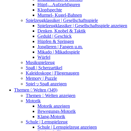
Hüpf-...Aufziehfiguren
Klopfspechte
Murmel- Kugel-Bahnen
Spielzeugklassiker | Gesellschaftsspiele
Spielzeugklassiker | Gesellschaftsspiele anzeigen
Denken, Knobel & Taktik
Geduld | Geschick
Hüpfen & Springen
Jonglieren | Fangen u.m.
Mikado | Mikadospiele
Würfel
Musikspielzeug
Spaß | Scherzartikel
Kaleidoskope | Fliegenaugen
Memory | Puzzle
SpielッSpaß anzeigen
Themen♢Welten (349)
Themen♢Welten anzeigen
Motorik
Motorik anzeigen
Bewegungs-Motorik
Klang-Motorik
Schule | Lernspielzeug
Schule | Lernspielzeug anzeigen