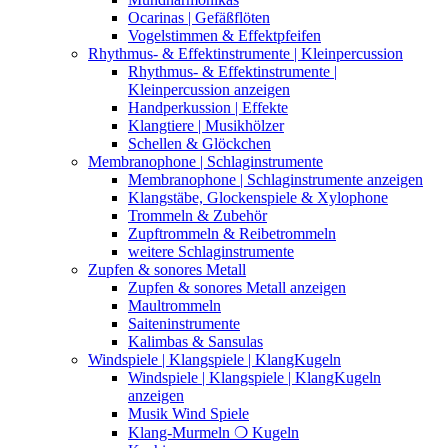
Ocarinas | Gefäßflöten
Vogelstimmen & Effektpfeifen
Rhythmus- & Effektinstrumente | Kleinpercussion
Rhythmus- & Effektinstrumente |
Kleinpercussion anzeigen
Handperkussion | Effekte
Klangtiere | Musikhölzer
Schellen & Glöckchen
Membranophone | Schlaginstrumente
Membranophone | Schlaginstrumente anzeigen
Klangstäbe, Glockenspiele & Xylophone
Trommeln & Zubehör
Zupftrommeln & Reibetrommeln
weitere Schlaginstrumente
Zupfen & sonores Metall
Zupfen & sonores Metall anzeigen
Maultrommeln
Saiteninstrumente
Kalimbas & Sansulas
Windspiele | Klangspiele | KlangKugeln
Windspiele | Klangspiele | KlangKugeln
anzeigen
Musik Wind Spiele
Klang-Murmeln ❍ Kugeln