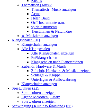
Koshis
Thematisch | Musik
Thematisch | Musik anzeigen
Acme
Hélen Baud
Orff-Instrumente u.m.
spirit instruments
Tierstimmen & NaturTöne
♬ Musizieren anzeigen
Klangschalen (91)
Klangschalen anzeigen
Alle Klangschalen
Alle Klangschalen anzeigen
Fußklangschalen
Klangschalen nach Planetentönen
Zubehör, Hardware & Musik
Zubehör, Hardware & Musik anzeigen
Schlägel & Klöppel
Unterlagen & Aufbewahrung
Klangschalen anzeigen
Spie∟uhren (225)
Spie∟uhren anzeigen
Eigene Melodien | Ersatz
Spie∟uhren anzeigen
Schwingung | Kultur W☯︎hltuend (166)