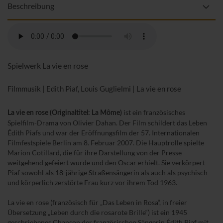
Beschreibung
Spielwerk La vie en rose
Filmmusik | Edith Piaf, Louis Guglielmi | La vie en rose
ist ein französisches
La vie en rose (Originaltitel: La Môme)
Spielfilm-Drama von Olivier Dahan. Der Film schildert das Leben
Édith Piafs und war der Eröffnungsfilm der 57. Internationalen
Filmfestspiele Berlin am 8. Februar 2007. Die Hauptrolle spielte
Marion Cotillard, die für ihre Darstellung von der Presse
weitgehend gefeiert wurde und den Oscar erhielt. Sie verkörpert
Piaf sowohl als 18-jährige Straßensängerin als auch als psychisch
und körperlich zerstörte Frau kurz vor ihrem Tod 1963.
La vie en rose (französisch für „Das Leben in Rosa“, in freier
Übersetzung „Leben durch die rosarote Brille“) ist ein 1945
geschriebenes Chanson der französischen Sängerin Édith Piaf mit