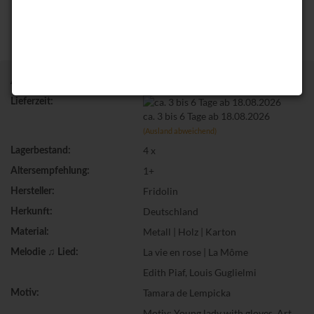
SpU_La vie en rose_LEMP_ 58352
Art.Nr.:
Lieferzeit:
ca. 3 bis 6 Tage ab 18.08.2026
(Ausland abweichend)
4
x
Lagerbestand:
1+
Altersempfehlung:
Fridolin
Hersteller:
Deutschland
Herkunft:
Metall | Holz | Karton
Material:
La vie en rose | La Môme
Melodie ♫ Lied:
Edith Piaf, Louis Guglielmi
Tamara de Lempicka
Motiv:
Motiv: Young lady with gloves, Art