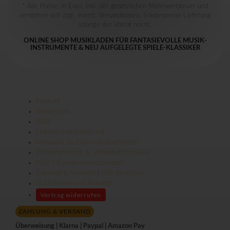
* Alle Preise, in Euro, inkl. der gesetzlichen Mehrwertsteuer und
verstehen sich zzgl. eventl. Versandkosten, Sonderpreise Lieferung
solange der Vorrat reicht.
ONLINE SHOP MUSIKLADEN FÜR FANTASIEVOLLE MUSIK-
INSTRUMENTE & NEU AUFGELEGTE SPIELE-KLASSIKER
Kontakt
Impressum
AGB
Datenschutzerklärung
Hinweise zu Gesundheitsthemen
Widerrufsrecht & Widerrufsformular
Info`s Kundenbewertungen
Zahlung & Versand
|
Wie Bestellen
Gutscheine und Rabatte
Vertrag widerrufen
ZAHLUNG & VERSAND
Überweisung | Klarna | Paypal | Amazon Pay