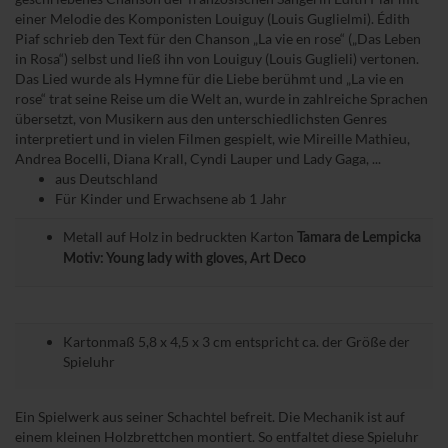
einer Melodie des Komponisten Louiguy (Louis Guglielmi). Édith
Piaf schrieb den Text für den Chanson „La vie en rose“ („Das Leben
in Rosa“) selbst und ließ ihn von Louiguy (Louis Guglieli) vertonen.
Das Lied wurde als Hymne für die Liebe berühmt und „La vie en
rose“ trat seine Reise um die Welt an, wurde in zahlreiche Sprachen
übersetzt, von Musikern aus den unterschiedlichsten Genres
interpretiert und in vielen Filmen gespielt, wie Mireille Mathieu,
Andrea Bocelli, Diana Krall, Cyndi Lauper und Lady Gaga, ...
aus Deutschland
Für Kinder und Erwachsene ab 1 Jahr
Metall auf Holz in bedruckten Karton
Tamara de Lempicka
Motiv: Young lady with gloves, Art Deco
Kartonmaß 5,8 x 4,5 x 3 cm entspricht ca. der Größe der
Spieluhr
Ein Spielwerk aus seiner Schachtel befreit. Die Mechanik ist auf
einem kleinen Holzbrettchen montiert. So entfaltet diese Spieluhr